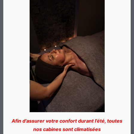
Le Rituel de Beauté
Les Massages de Confort à la Bougie
Les Initiations aux Massages
Les Massages Énergétiques
Les Massages "Future Maman"
Autour de l'Enfant
L'Atelier Massage Bébé
Les Pauses Massages Énergétiques
Bon de Valeur
Abonnement VIP
Afin d’assurer votre confort durant l’été, toutes
Le Massage Création
nos cabines sont climatisées