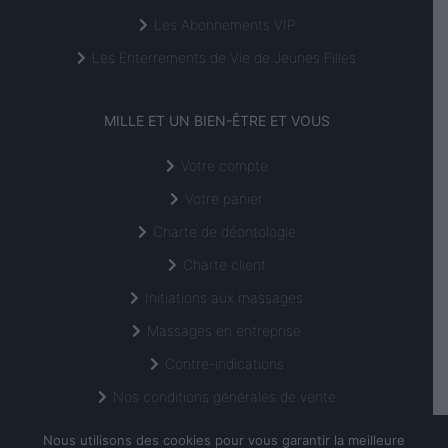
Les Abonnements VIP
Les Enterrements de Vie de Jeunes Filles
MILLE ET UN BIEN-ÊTRE ET VOUS
Votre compte
Votre panier
Charte de déontologie
Charte client
Initiations aux massages
Massages en entreprise
Contre-indications
Nos conditions générales de vente
Avis Google
Nous utilisons des cookies pour vous garantir la meilleure