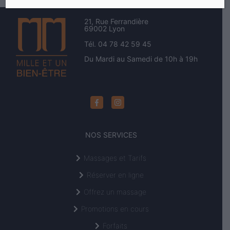
21, Rue Ferrandière
69002 Lyon
Tél. 04 78 42 59 45
Du Mardi au Samedi de 10h à 19h
NOS SERVICES
Massages et Tarifs
Réserver en ligne
Offrez un massage
Promotions en cours
Forfaits