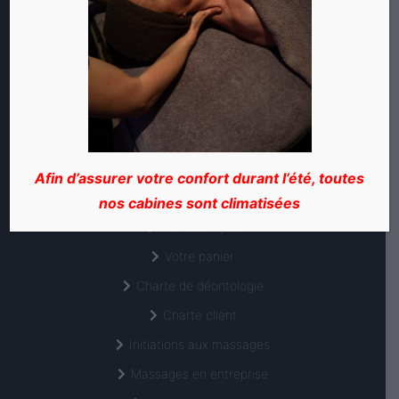
Offrez un massage
Promotions en cours
Forfaits
Les Abonnements VIP
Les Enterrements de Vie de Jeunes Filles
Afin d’assurer votre confort durant l’été, toutes
MILLE ET UN BIEN-ÊTRE ET VOUS
nos cabines sont climatisées
Votre compte
Votre panier
Charte de déontologie
Charte client
Initiations aux massages
Massages en entreprise