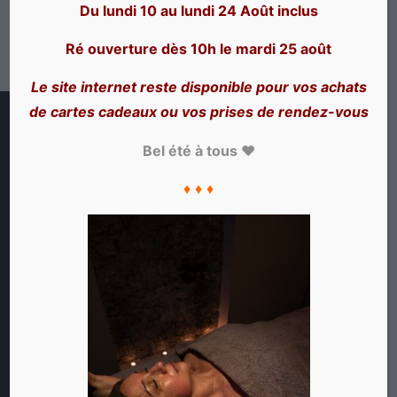
Du lundi 10 au lundi 24 Août inclus
Mot de passe oublié
Ré ouverture dès 10h le mardi 25 août
Le site internet reste disponible pour vos achats
de cartes cadeaux ou vos prises de rendez-vous
21, Rue Ferrandière
69002 Lyon
Bel été à tous ♥
Tél. 04 78 42 59 45
Du Mardi au Samedi de 10h à 19h
♦ ♦ ♦
NOS SERVICES
Massages et Tarifs
Réserver en ligne