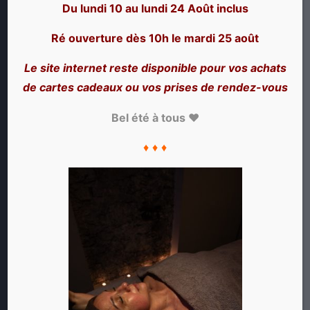
Du lundi 10 au lundi 24 Août inclus
Ré ouverture dès 10h le mardi 25 août
Le site internet reste disponible pour vos achats
NOS SERVICES
de cartes cadeaux ou vos prises de rendez-vous
Massages et Tarifs
Bel été à tous ♥
Réserver en ligne
♦ ♦ ♦
Offrez un massage
Promotions en cours
Forfaits
Les Abonnements VIP
Les Enterrements de Vie de Jeunes Filles
MILLE ET UN BIEN-ÊTRE ET VOUS